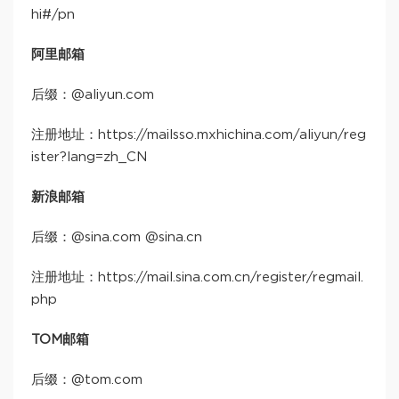
hi#/pn
阿里邮箱
后缀：@aliyun.com
注册地址：https://mailsso.mxhichina.com/aliyun/reg
ister?lang=zh_CN
新浪邮箱
后缀：@sina.com @sina.cn
注册地址：https://mail.sina.com.cn/register/regmail.
php
TOM邮箱
后缀：@tom.com