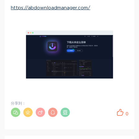
https://abdownloadmanager.com/
分享到：
0