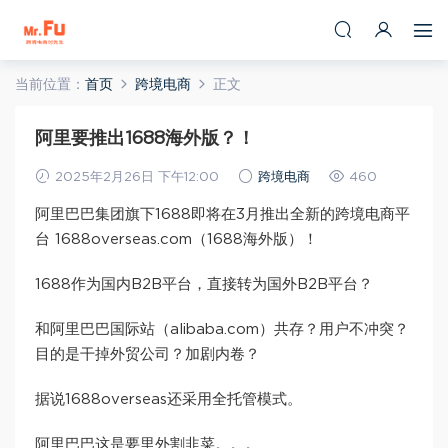
当前位置：
首页
跨境电商
正文
阿里要推出1688海外版？！
2025年2月26日 下午12:00
跨境电商
460
阿里巴巴集团旗下1688即将在3月推出全新的跨境电商平
台 1688overseas.com（1688海外版）！
1688作为国内B2B平台，直接转为国外B2B平台？
和阿里巴巴国际站（alibaba.com）共存？用户不冲突？
目的是干掉外贸公司？加剧内卷？
据说1688overseas还采用全托管模式。
阿里巴巴这是要里外割韭菜。。。