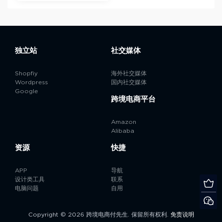
独立站
社交媒体
Shopfiy
海外社交媒体
Wordpress
国内社交媒体
Google
跨境电商平台
Amazon
Alibaba
资源
快捷
APP
导航
设计类工具
联系
电脑问题
自用
Copyright © 2026 跨境电商付先生. 保留所有权利.
免责说明