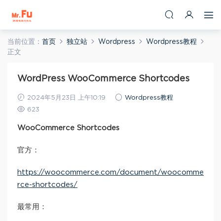
当前位置：
首页
独立站
Wordpress
Wordpress教程
正文
WordPress WooCommerce Shortcodes
2024年5月23日 上午10:19
Wordpress教程
623
WooCommerce Shortcodes
官方：
https://woocommerce.com/document/woocomme
rce-shortcodes/
最常用：