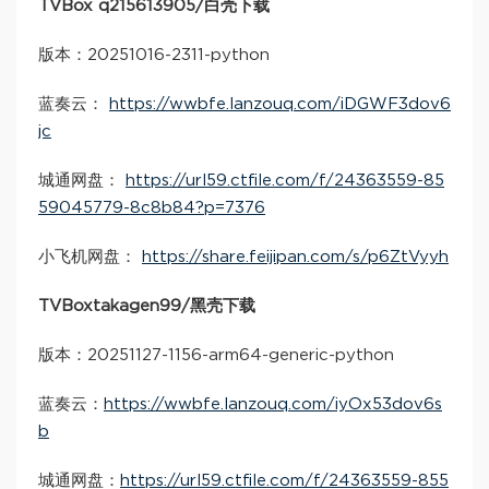
TVBox q215613905/白壳下载
版本：20251016-2311-python
蓝奏云：
https://wwbfe.lanzouq.com/iDGWF3dov6
jc
城通网盘：
https://url59.ctfile.com/f/24363559-85
59045779-8c8b84?p=7376
小飞机网盘：
https://share.feijipan.com/s/p6ZtVyyh
TVBoxtakagen99/黑壳下载
版本：20251127-1156-arm64-generic-python
蓝奏云：
https://wwbfe.lanzouq.com/iyOx53dov6s
b
城通网盘：
https://url59.ctfile.com/f/24363559-855