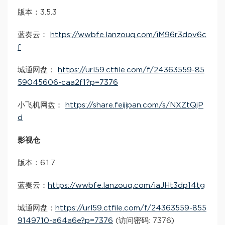
版本：3.5.3
蓝奏云：
https://wwbfe.lanzouq.com/iM96r3dov6c
f
城通网盘：
https://url59.ctfile.com/f/24363559-85
59045606-caa2f1?p=7376
小飞机网盘：
https://share.feijipan.com/s/NXZtQjP
d
影视仓
版本：6.1.7
蓝奏云：
https://wwbfe.lanzouq.com/iaJHt3dp14tg
城通网盘：
https://url59.ctfile.com/f/24363559-855
9149710-a64a6e?p=7376
(访问密码: 7376)