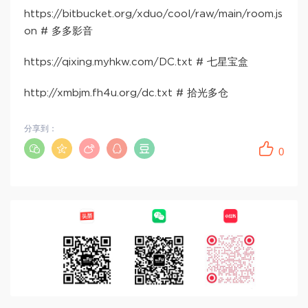
https://bitbucket.org/xduo/cool/raw/main/room.js
on # 多多影音
https://qixing.myhkw.com/DC.txt # 七星宝盒
http://xmbjm.fh4u.org/dc.txt # 拾光多仓
分享到：
0