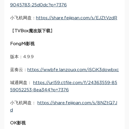
9045783-25d0dc?p=7376
小飞机网盘：
https://share.feijipan.com/s/EJZtVzdR
【
TVBox魔改版下载
】
FongMi影视
版本：4.9.9
蓝奏云：
https://wwbfe.lanzouq.com/iSCiK3dowbxc
城通网盘：
https://url59.ctfile.com/f/24363559-85
59052253-8ea344?p=7376
小飞机网盘：
https://share.feijipan.com/s/8NZtQ7J
d
OK影视