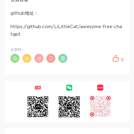
github地址：
https://github.com/LiLittleCat/awesome-free-cha
tgpt
分享到：
0