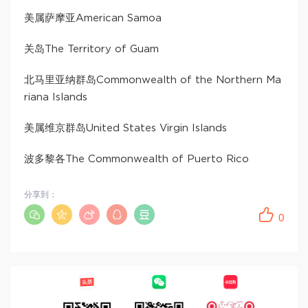
美属萨摩亚American Samoa
关岛The Territory of Guam
北马里亚纳群岛Commonwealth of the Northern Ma
riana Islands
美属维京群岛United States Virgin Islands
波多黎各The Commonwealth of Puerto Rico
分享到：
0