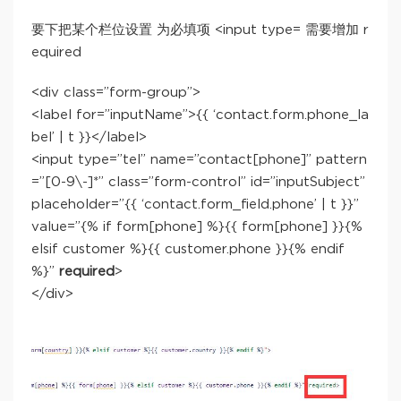
要下把某个栏位设置 为必填项 <input type= 需要增加 r
equired
<div class=”form-group”>
<label for=”inputName”>{{ ‘contact.form.phone_la
bel’ | t }}</label>
<input type=”tel” name=”contact[phone]” pattern
=”[0-9\-]*” class=”form-control” id=”inputSubject”
placeholder=”{{ ‘contact.form_field.phone’ | t }}”
value=”{% if form[phone] %}{{ form[phone] }}{%
elsif customer %}{{ customer.phone }}{% endif
%}”
required
>
</div>