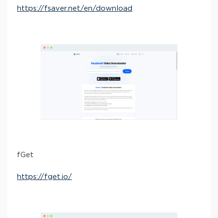
https://fsaver.net/en/download
fGet
https://fget.io/