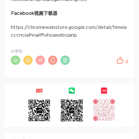
Facebook视频下载器
https://chromewebstore.google.com/detail/hmeia
cccncialhnailffohoaeebcjanp
分享到：
0