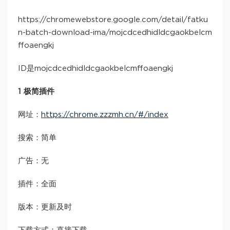
https://chromewebstore.google.com/detail/fatku
n-batch-download-ima/mojcdcedhidldcgaokbelcm
ffoaengkj
ID是mojcdcedhidldcgaokbelcmffoaengkj
1 极简插件
网址：
https://chrome.zzzmh.cn/#/index
搜索：简单
广告：无
插件：全面
版本：更新及时