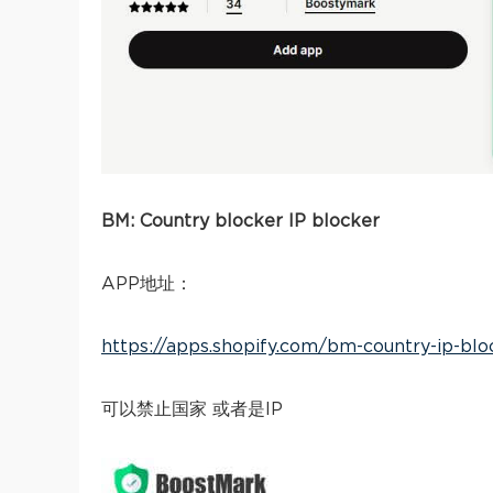
BM: Country blocker IP blocker
APP地址：
https://apps.shopify.com/bm-country-ip-blo
可以禁止国家 或者是IP