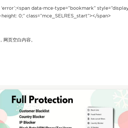
 = ‘error’;<span data-mce-type=”bookmark” style=”display
ine-height: 0;” class=”mce_SELRES_start”></span>
，网页空白内容。