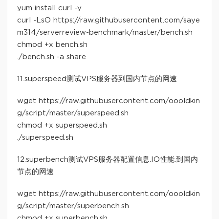
yum install curl -y
curl -LsO https://raw.githubusercontent.com/saye
m314/serverreview-benchmark/master/bench.sh
chmod +x bench.sh
./bench.sh -a share
11.superspeed测试VPS服务器到国内节点的网速
wget https://raw.githubusercontent.com/oooldkin
g/script/master/superspeed.sh
chmod +x superspeed.sh
./superspeed.sh
12.superbench测试VPS服务器配置信息.IO性能.到国内
节点的网速
wget https://raw.githubusercontent.com/oooldkin
g/script/master/superbench.sh
chmod +x superbench.sh