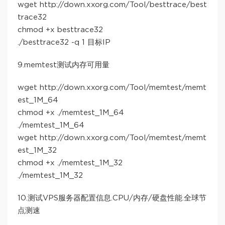
wget http://down.xxorg.com/Tool/besttrace/best
trace32
chmod +x besttrace32
./besttrace32 -q 1 目标IP
9.memtest测试内存可用量
wget http://down.xxorg.com/Tool/memtest/memt
est_1M_64
chmod +x ./memtest_1M_64
./memtest_1M_64
wget http://down.xxorg.com/Tool/memtest/memt
est_1M_32
chmod +x ./memtest_1M_32
./memtest_1M_32
10.测试VPS服务器配置信息.CPU/内存/硬盘性能.全球节
点测速