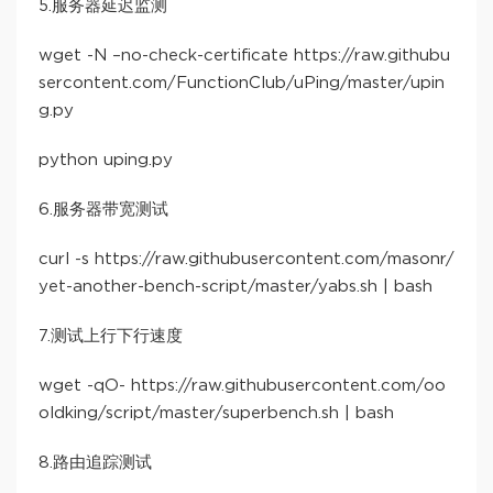
5.服务器延迟监测
wget -N –no-check-certificate https://raw.githubu
sercontent.com/FunctionClub/uPing/master/upin
g.py
python uping.py
6.服务器带宽测试
curl -s https://raw.githubusercontent.com/masonr/
yet-another-bench-script/master/yabs.sh | bash
7.测试上行下行速度
wget -qO- https://raw.githubusercontent.com/oo
oldking/script/master/superbench.sh | bash
8.路由追踪测试