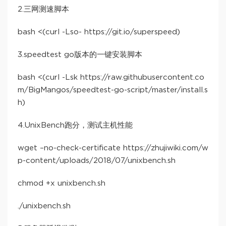
2.三网测速脚本
bash <(curl -Lso- https://git.io/superspeed)
3.speedtest go版本的一键安装脚本
bash <(curl -Lsk https://raw.githubusercontent.co
m/BigMangos/speedtest-go-script/master/install.s
h)
4.UnixBench跑分，测试主机性能
wget –no-check-certificate https://zhujiwiki.com/w
p-content/uploads/2018/07/unixbench.sh
chmod +x unixbench.sh
./unixbench.sh