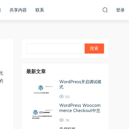
源
共享内容
联系
登录
最新文章
此
的
WordPress开启调试模
式
50
WordPress Woocom
merce Checkout中怎
么隐藏美国偏远州或特定
76
国家？