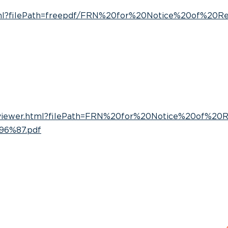
html?filePath=freepdf/FRN%20for%20Notice%20of%20Re
dfviewer.html?filePath=FRN%20for%20Notice%20of%20R
6%87.pdf