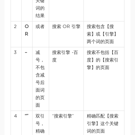
关键
词的
结果
2
O
或者
搜索 OR 引擎
搜索包含【搜
R
索】或【引擎】
两个词的页面
3
–
减
搜索引擎 -百
搜索不包括【百
号，
度
度】的【搜索引
不包
擎】的页面
含减
号后
面词
的页
面
4
“”
双引
“搜索引擎”
精确匹配【搜索
号，
引擎】这个关键
精确
词的页面