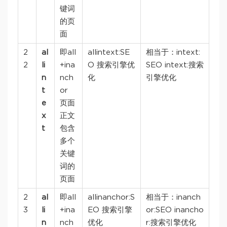
键词
的页
面
2
al
即all
allintext:SE
相当于：intext:
2
li
+ina
O 搜索引擎优
SEO intext:搜索
n
nch
化
引擎优化
t
or
e
页面
x
正文
t
包含
多个
关键
词的
页面
2
al
即all
allinanchor:S
相当于：inanch
3
li
+ina
EO 搜索引擎
or:SEO inancho
n
nch
优化
r:搜索引擎优化