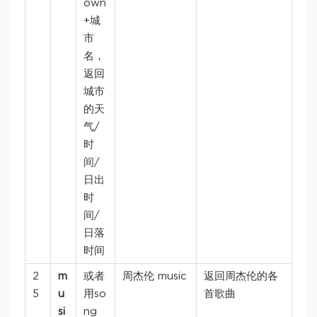
own
+城
市
名，
返回
城市
的天
气/
时
间/
日出
时
间/
日落
时间
2
m
或者
周杰伦 music
返回周杰伦的各
5
u
用so
首歌曲
si
ng