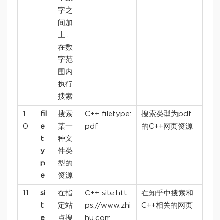
字之
间加
上..
在数
字范
围内
执行
搜索
1
fil
搜索
C++ filetype:
搜索类型为pdf
0
e
某一
pdf
的C++网页资源
t
种文
y
件类
p
型的
e
资源
11
si
在指
C++ site:htt
在知乎中搜索和
t
定站
ps://www.zhi
C++相关的网页
e
点搜
hu.com