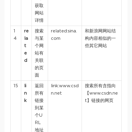
获取
网站
详情
1
re
搜索
related:sina.
和新浪网网站结
4
la
与某
com
构内容相似的一
t
个网
些其它网站
e
站有
d
关联
的页
面
15
li
返回
link:www.csd
搜索所有含指向
n
所有
n.net
【www.csdn.ne
k
链接
t】链接的网页
到某
个U
RL
地址