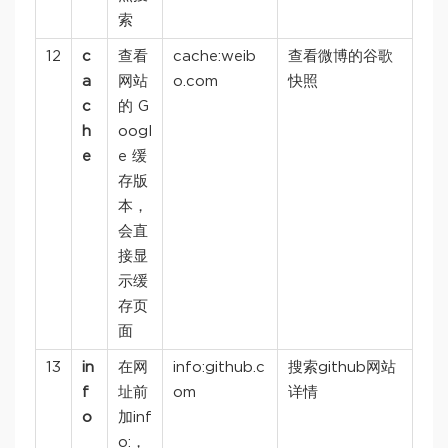
索
12
c
查看
cache:weib
查看微博的谷歌
a
网站
o.com
快照
c
的 G
h
oogl
e
e 缓
存版
本，
会直
接显
示缓
存页
面
13
in
在网
info:github.c
搜索github网站
f
址前
om
详情
o
加inf
o:，