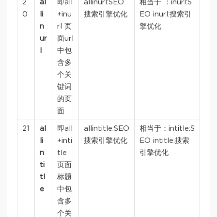
2
al
即all
allinurl:SEO
相当于 ：inurl:S
0
li
+inu
搜索引擎优化
EO inurl:搜索引
n
rl 页
擎优化
ur
面url
l
中包
含多
个关
键词
的页
面
21
al
即all
allintitle:SEO
相当于：intitle:S
li
+inti
搜索引擎优化
EO intitle:搜索
n
tle
引擎优化
ti
页面
tl
标题
e
中包
含多
个关