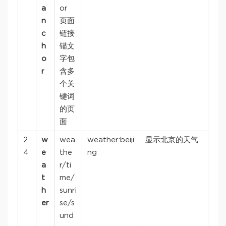
a
or
n
页面
c
链接
h
锚文
o
字包
r
含多
个关
键词
的页
面
2
w
wea
weather:beiji
显示北京的天气
4
e
the
ng
a
r/ti
t
me/
h
sunri
er
se/s
und