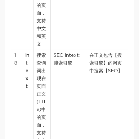
的页
面，
支持
中文
和英
文
1
in
搜索
SEO intext:
在正文包含【搜
8
t
查询
搜索引擎
索引擎】的网页
e
词出
中搜索【SEO】
x
现在
t
页面
正文
(titl
e)中
的页
面，
支持