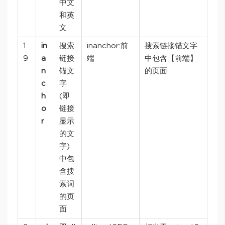
中文
和英
文
1
in
搜索
inanchor:前
搜索链接锚文字
9
a
链接
端
中包含【前端】
n
锚文
的页面
c
字
h
(即
o
链接
r
显示
的文
字)
中包
含搜
索词
的页
面