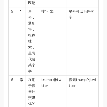
匹配
5
*
星
搜*引擎
星号可以为任何
号，
字
通配
符，
模糊
搜
索，
星号
代替
某个
字
6
@
在用
trump @twi
搜索trump的twi
于搜
tter
tter
索社
交媒
体的