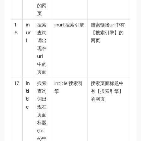
的网
页
1
in
搜索
inurl:搜索引擎
搜索链接url中有
6
ur
查询
【搜索引擎】的
l
词出
网页
现在
url
中的
页面
17
in
搜索
intitle:搜索引
搜索页面标题中
ti
查询
擎
有【搜索引擎】
tl
词出
的网页
e
现在
页面
标题
(titl
e)中