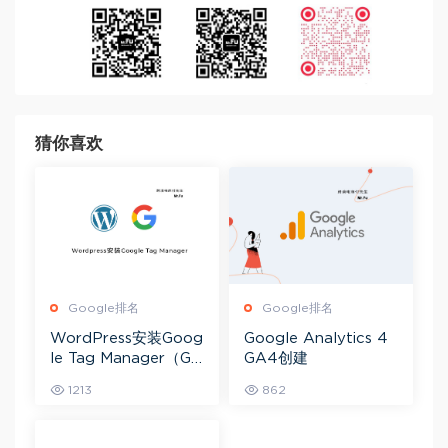
猜你喜欢
Google排名
Google排名
WordPress安装Goog
Google Analytics 4
le Tag Manager（GT
GA4创建
M）代码
1213
862