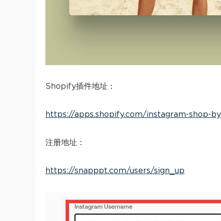
Shopify插件地址：
https://apps.shopify.com/instagram-shop-b
注册地址：
https://snapppt.com/users/sign_up