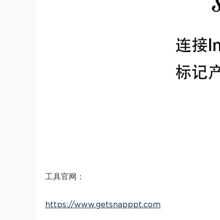
工具官网：
https://www.getsnapppt.com