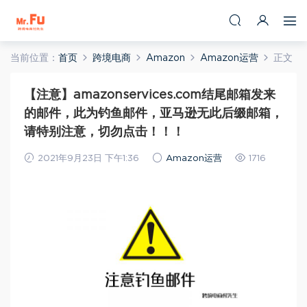
当前位置：
首页
跨境电商
Amazon
Amazon运营
正文
【注意】amazonservices.com结尾邮箱发来
的邮件，此为钓鱼邮件，亚马逊无此后缀邮箱，
请特别注意，切勿点击！！！
2021年9月23日 下午1:36
Amazon运营
1716