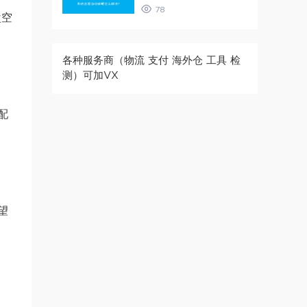
78
盘空
各种服务商（物流 支付 海外仓 工具 检
测）可加VX
配
望