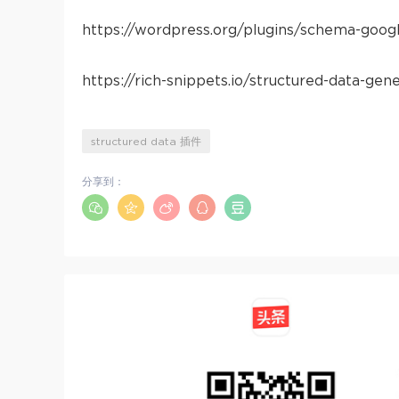
https://wordpress.org/plugins/schema-goog
https://rich-snippets.io/structured-data-gen
structured data 插件
分享到：