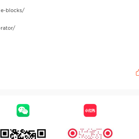
le-blocks/
erator/